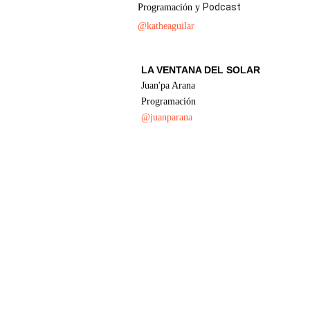
Podcast
Programación y 
@katheaguilar
LA VENTANA DEL SOLAR
Juan'pa Arana
Programación
@juanparana
Emisora El Solar Estereo
Salsa para el mundo 24 horas!!!
CONTACTO
elsoalrestereo@gmail.com