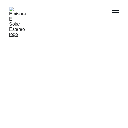
EMISORA EL 
SOLAR 
ESTEREO
Descubre la magia de los ritmos 
Afrocaribeños en El Solar Estéreo.